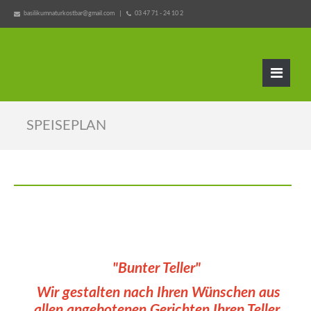
basilikumnaturkostbar@gmail.com
03 47 71 - 24 10 2
SPEISEPLAN
"Bunter Teller"
Wir gestalten nach Ihren Wünschen aus
allen angebotenen Gerichten Ihren Teller.